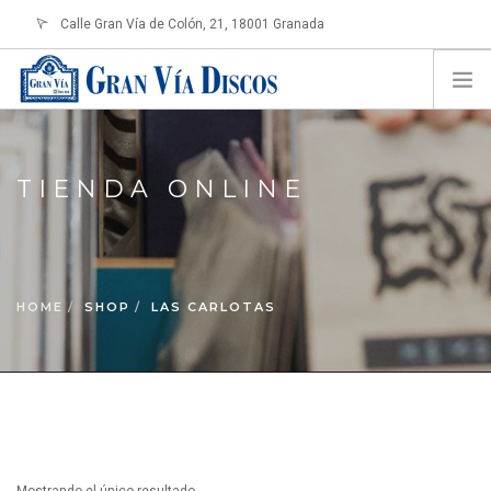
Calle Gran Vía de Colón, 21, 18001 Granada
info@granviadiscos.com
LOGIN
HOME
TIENDA ONLINE
TIENDA ONLINE
SOBRE NOSOTROS
CONTACTO
HOME
SHOP
LAS CARLOTAS
SHOPPING CART