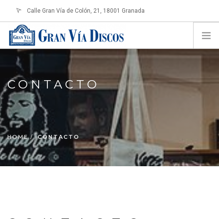
Calle Gran Vía de Colón, 21, 18001 Granada
info@granviadiscos.com
LOGIN
HOME
TIENDA ONLINE
CONTACTO
SOBRE NOSOTROS
CONTACTO
HOME
CONTACTO
SHOPPING CART