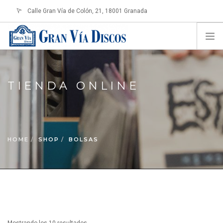
Calle Gran Vía de Colón, 21, 18001 Granada
info@granviadiscos.com
LOGIN
HOME
TIENDA ONLINE
TIENDA ONLINE
SOBRE NOSOTROS
CONTACTO
HOME
SHOP
BOLSAS
SHOPPING CART