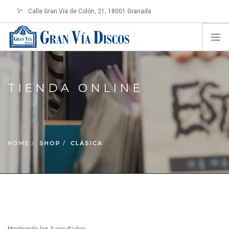
Calle Gran Vía de Colón, 21, 18001 Granada
info@granviadiscos.com
LOGIN
HOME
TIENDA ONLINE
TIENDA ONLINE
SOBRE NOSOTROS
CONTACTO
HOME
SHOP
CLÁSICA
SHOPPING CART