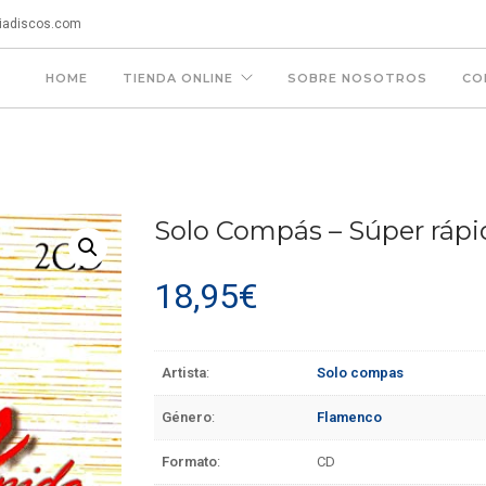
iadiscos.com
HOME
TIENDA ONLINE
SOBRE NOSOTROS
CO
Solo Compás – Súper rápi
18,95
€
Artista
:
Solo compas
Género
:
Flamenco
Formato
:
CD