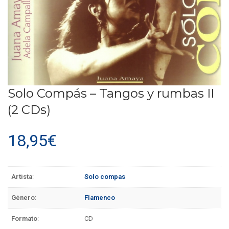
Solo Compás – Tangos y rumbas II
(2 CDs)
18,95
€
Artista
:
Solo compas
Género
:
Flamenco
Formato
:
CD