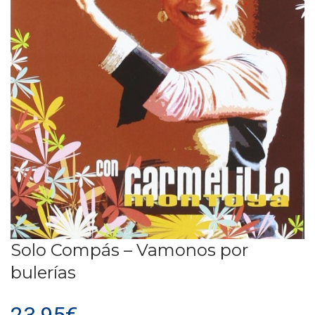
Solo Compás – Vamonos por
bulerías
23,95
€