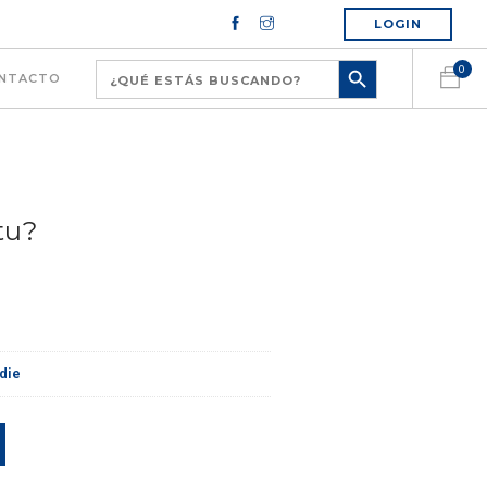
LOGIN
0
NTACTO
tu?
ndie