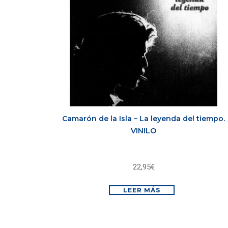
Camarón de la Isla – La leyenda del tiempo.
VINILO
22,95
€
LEER MÁS