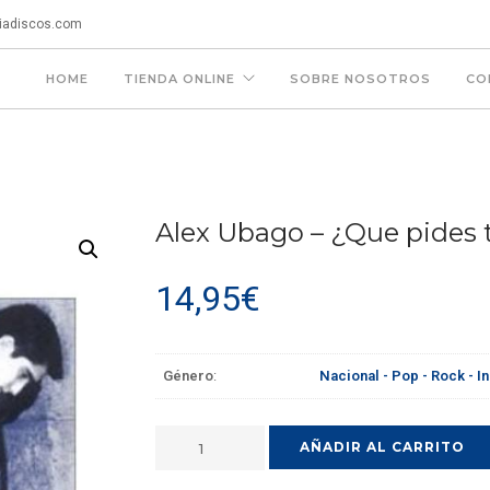
iadiscos.com
HOME
TIENDA ONLINE
SOBRE NOSOTROS
CO
Alex Ubago – ¿Que pides 
14,95
€
Género
:
Nacional - Pop - Rock - I
AÑADIR AL CARRITO