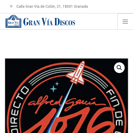
Calle Gran Vía de Colón, 21, 18001 Granada
info@granviadiscos.com
LOGIN
HOME
TIENDA ONLINE
SOBRE NOSOTROS
CONTACTO
SHOPPING CART