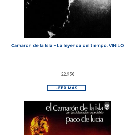
Camarón de la Isla – La leyenda del tiempo. VINILO
22,95
€
LEER MÁS