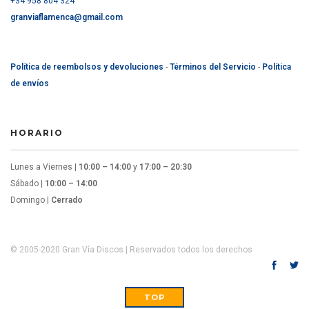
+34 958 804 324
granviaflamenca@gmail.com
Política de reembolsos y devoluciones
-
Términos del Servicio
-
Política
de envíos
HORARIO
Lunes a Viernes |
10:00 – 14:00
y
17:00 – 20:30
Sábado |
10:00 – 14:00
Domingo |
Cerrado
© 2005-2020 Gran Vía Discos | Reservados todos los derechos
TOP