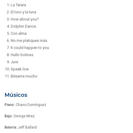
La Tarara
El toro y la luna
How about you?
Dolphin Dance
Con alma
No me platiques más
It could happen to you
Hullo bolinas
Jure
Speak low
Bésame mucho
Músicos
Piano:
Chano Domínguez
Bajo:
George Mraz
Bateria:
Jeff Ballard