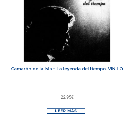
Camarón de la Isla – La leyenda del tiempo. VINILO
22,95
€
LEER MÁS