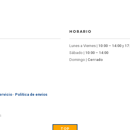
HORARIO
Lunes a Viernes |
10:00 – 14:00
y
17:
Sábado |
10:00 – 14:00
Domingo |
Cerrado
ervicio
-
Política de envíos
s
TOP