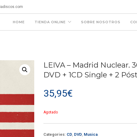
iadiscos.com
HOME
TIENDA ONLINE
SOBRE NOSOTROS
CO
LEIVA – Madrid Nuclear. 3
DVD + 1CD Single + 2 Póst
35,95
€
Agotado
Categories:
CD
,
DVD
,
Musica
.