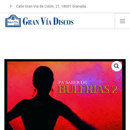
Calle Gran Vía de Colón, 21, 18001 Granada
info@granviadiscos.com
LOGIN
HOME
TIENDA ONLINE
SOBRE NOSOTROS
CONTACTO
SHOPPING CART