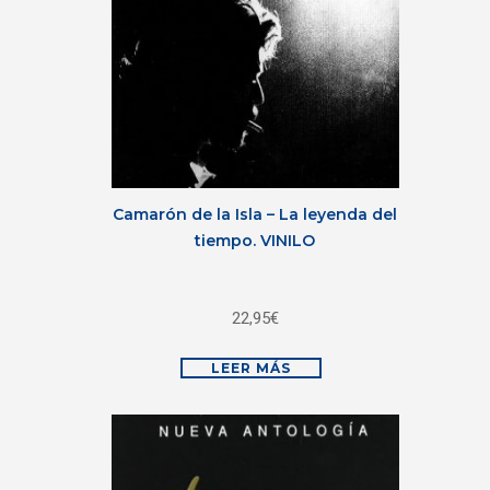
Camarón de la Isla – La leyenda del
tiempo. VINILO
22,95
€
LEER MÁS