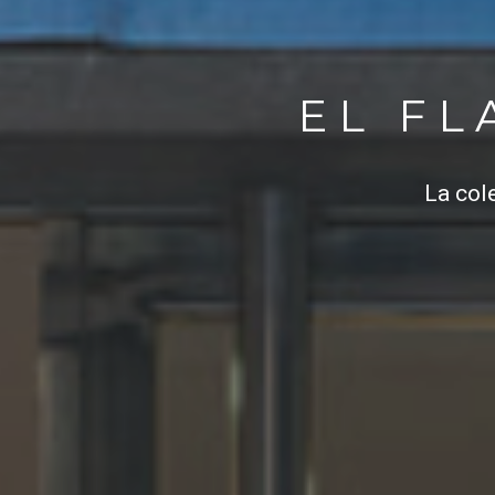
EL F
La col