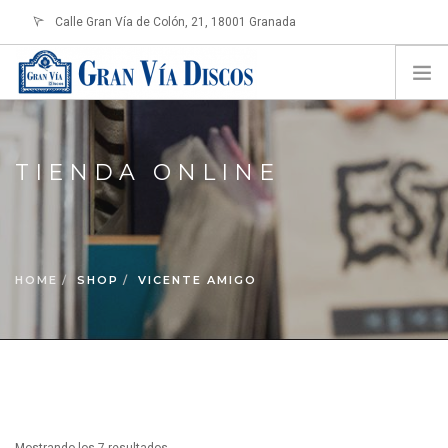
Calle Gran Vía de Colón, 21, 18001 Granada
info@granviadiscos.com
LOGIN
HOME
TIENDA ONLINE
TIENDA ONLINE
SOBRE NOSOTROS
CONTACTO
HOME
SHOP
VICENTE AMIGO
SHOPPING CART