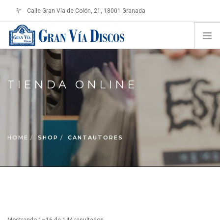
Calle Gran Vía de Colón, 21, 18001 Granada
info@granviadiscos.com
LOGIN
HOME
TIENDA ONLINE
TIENDA ONLINE
SOBRE NOSOTROS
CONTACTO
HOME
SHOP
CANTAUTORES
SHOPPING CART