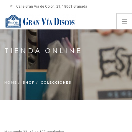
Calle Gran Vía de Colón, 21, 18001 Granada
info@granviadiscos.com
LOGIN
HOME
TIENDA ONLINE
TIENDA ONLINE
SOBRE NOSOTROS
CONTACTO
HOME
SHOP
COLECCIONES
SHOPPING CART