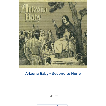
Arizona Baby – Second to None
14,95
€