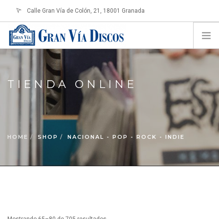
Calle Gran Vía de Colón, 21, 18001 Granada
info@granviadiscos.com
LOGIN
HOME
TIENDA ONLINE
TIENDA ONLINE
SOBRE NOSOTROS
CONTACTO
HOME
SHOP
NACIONAL - POP - ROCK - INDIE
SHOPPING CART